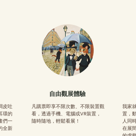
自由觀展體驗
調皮吐
凡購票即享不限次數、不限裝置觀
我家
耳環的
看，透過手機、電腦或VR裝置，
置，
畫們一
隨時隨地，輕鬆看展！
人同
的全新
在展
的虛