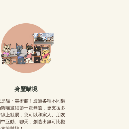
身歷喵境
就是貓・美術館！透過各種不同裝
動態喵畫細節一覽無遺，更支援多
時線上觀展，您可以和家人、朋友
間中互動、聊天，創造出無可比擬
擬實境體驗！