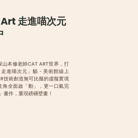
 Art
走進喵次元
中
畫家山本修老師CAT ART世界，打
t Art 走進喵次元」貓・美術館線上
VR技術創造無可比擬的虛擬實境
主角全面啟「動」，更一口氣完
堂」畫作，重現磅礴壁畫！