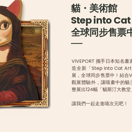
貓・美術館
Step into Cat
全球同步售票
VIVEPORT 攜手日本知名
造全新「Step into Ca
展，全球同步售票中！結合
觀展體驗外，讓喵畫中的貓
整展出124幅「貓斯汀大教
讓我們一起走進喵次元吧！