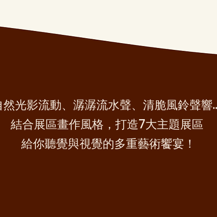
自然光影流動、潺潺流水聲、清脆風鈴聲響…
結合展區畫作風格，打造7大主題展區
給你聽覺與視覺的多重藝術饗宴！