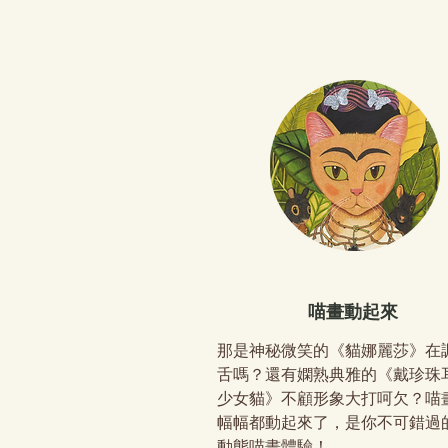
喵畫動起來
那是神秘微笑的《貓娜麗莎》在
舌嗎？還有嫻熟典雅的《戴珍珠
少女貓》不顧形象大打呵欠？喵
幅幅都動起來了，是你不可錯過
動態喵畫體驗！