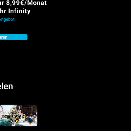
Nur 8,99€/Monat
r Infinity
 Angebot
aren
elen